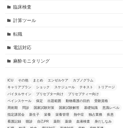
臨床検査
計算ツール
転職
電話対応
麻酔モニタリング
ICU
その他
まとめ
エンゼルケア
カプノグラム
キャリアプラン
ショック
スケジュール
テキスト
トリアージ
バイタルサイン
プリセプター向け
プリセプティー向け
ペインスケール
保定
出題範囲
動物看護の目的
受験資格
周術期
問診
国家試験対策
国家試験解答
基礎知識
意識レベル
指定講習会
新生子
栄養
栄養管理
熱中症
独占業務
疾患
看護記録
聴診
自己PR
薬剤
薬袋
血液検査
身だしなみ