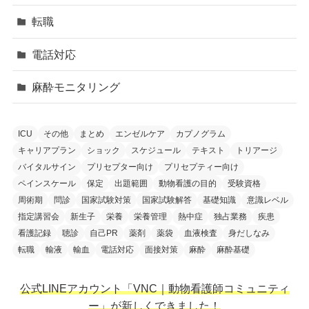
転職
電話対応
麻酔モニタリング
ICU
その他
まとめ
エンゼルケア
カプノグラム
キャリアプラン
ショック
スケジュール
テキスト
トリアージ
バイタルサイン
プリセプター向け
プリセプティー向け
ペインスケール
保定
出題範囲
動物看護の目的
受験資格
周術期
問診
国家試験対策
国家試験解答
基礎知識
意識レベル
指定講習会
新生子
栄養
栄養管理
熱中症
独占業務
疾患
看護記録
聴診
自己PR
薬剤
薬袋
血液検査
身だしなみ
転職
輸液
輸血
電話対応
面接対策
麻酔
麻酔基礎
公式LINEアカウント「VNC｜動物看護師コミュニティ
ー」が新しくできました！