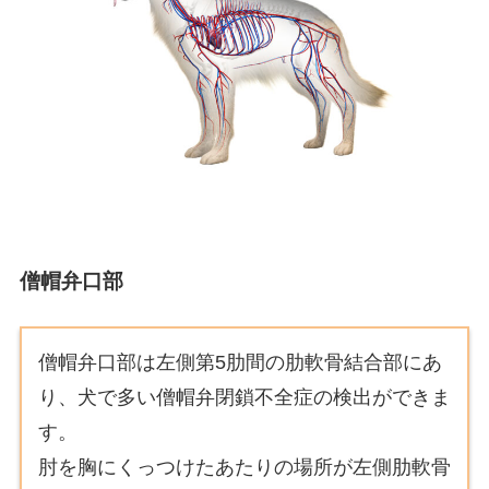
僧帽弁口部
僧帽弁口部は左側第5肋間の肋軟骨結合部にあ
り、犬で多い僧帽弁閉鎖不全症の検出ができま
す。
肘を胸にくっつけたあたりの場所が左側肋軟骨