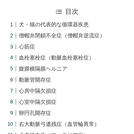
目次
犬・猫の代表的な循環器疾患
僧帽弁閉鎖不全症（僧帽弁逆流症）
心筋症
血栓塞栓症（動脈血栓塞栓症）
腹膜横隔膜ヘルニア
動脈管開存症
心房中隔欠損症
心室中隔欠損症
卵円孔開存症
右大動脈弓遺残症（血管輪異常）